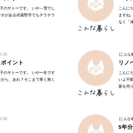
子のサトーです。 いや～雪でし
こんに
ジオがある武蔵野市でもチラチラ
ますね
なく「凍
1.28
[こんな
たポイント
リノ
子のサトーです。 いやー冬です
こんに
ながら、あれ？そこまで寒く無く
いよ不
家を売り
1.08
[こんな
5年