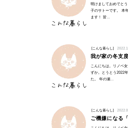
明けましておめでとう
子のサトーです。 本
ます！ 皆...
[こんな暮らし]
2022.1
我が家の冬支
こんにちは。リノベ女
ずか。とうとう2022
た。 年の瀬...
[こんな暮らし]
2022.0
ご機嫌になる