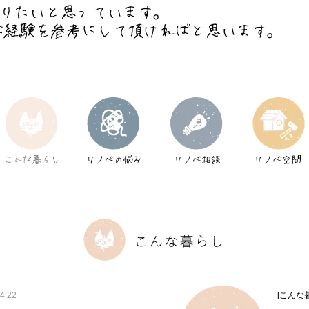
4.22
[こんな