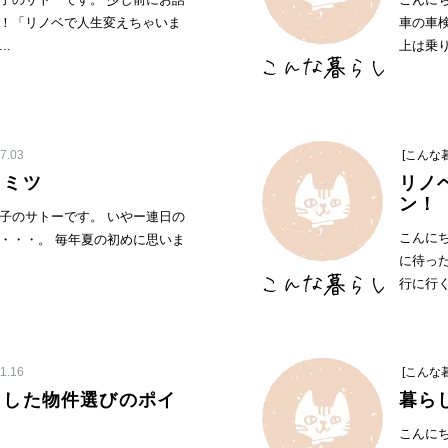
子のサトーです。 少し前にお話
こんに
！「リノベで人生変えちゃいま
車の車検
.
上は乗り
7.03
[こんな
ヒミツ
リノ
ン！
子のサトーです。 いやー連日の
こんに
・・・。 毎年夏の初めに思いま
に待っ
行に行く
1.16
[こんな
クした物件選びのポイ
暮ら
こんに