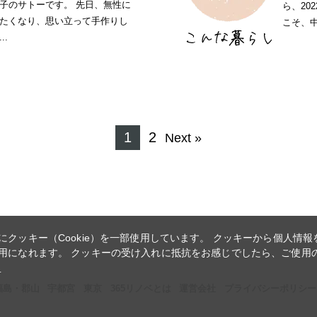
子のサトーです。 先日、無性に
ら、20
たくなり、思い立って手作りし
こそ、中.
.
1
2
Next »
クッキー（Cookie）を一部使用しています。 クッキーから個人情
用になれます。 クッキーの受け入れに抵抗をお感じでしたら、ご使用
ー
福島・郡山
宇都宮
東京
365リノベとは
運営会社
プライバシーポリシー