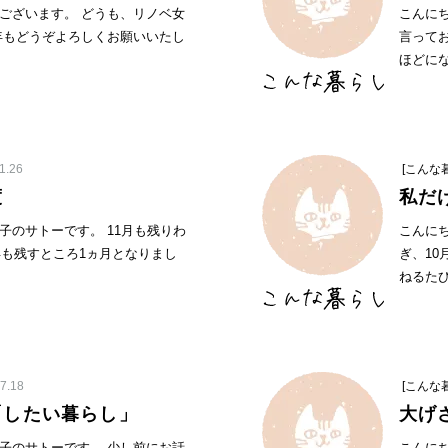
ございます。 どうも、リノベ女
こんに
年もどうぞよろしくお願いいたし
言って
ほどにな
1.26
[こんな
度
私だ
子のサトーです。 11月も残りわ
こんに
年も残すところ1ヵ月となりまし
ぎ、10
ねるたび思
7.18
[こんな
「したい暮らし」
大げ