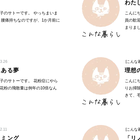
わた
子のサトーです。 やっちまいま
こんに
と腰痛持ちなのですが、1か月前に
員の歓
まりまし
3.26
[こんな
にある夢
理想
子のサトーです。 花粉症にやら
こんに
花粉の飛散量は例年の10倍なん
りお掃
きて、毛
2.11
[こんな
イミング
「リ