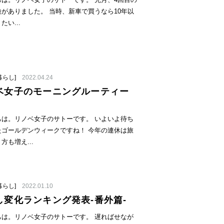
ちは。リノベ女子のサトーです。 先月、4回目の
がありました。 当時、新車で買うなら10年以
たい...
暮らし]
2022.04.24
ベ女子のモーニングルーティー
ちは。リノベ女子のサトーです。 いよいよ待ち
たゴールデンウィークですね！ 今年の連休は旅
方も増え...
暮らし]
2022.01.10
し変化ランキング発表-番外篇-
ちは。リノベ女子のサトーです。 遅ればせなが