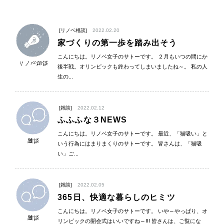
[リノベ相談]
2022.02.20
家づくりの第一歩を踏み出そう
こんにちは。リノベ女子のサトーです。 ２月もいつの間にか
後半戦。オリンピックも終わってしまいましたね～。 私の人
生の...
[雑談]
2022.02.12
ふふふな３NEWS
こんにちは。リノベ女子のサトーです。 最近、「猫吸い」と
いう行為にはまりまくりのサトーです。 皆さんは、「猫吸
い」ご...
[雑談]
2022.02.05
365日、快適な暮らしのヒミツ
こんにちは。リノベ女子のサトーです。 いや～やっぱり、オ
リンピックの開会式はいいですね～!!! 皆さんは、ご覧にな