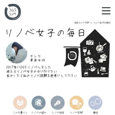
仙台リノベTOP
リノベ女子の毎日