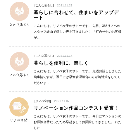
[こんな暮らし]
2021.11.21
暮らしに合わせて、住まいをアップデ
ート
こんにちは。リノベ女子のサトーです。 先日、365リノベの
スタッフ経由で嬉しい声を頂きました！ 「打合せ中のお客様
が...
[こんな暮らし]
2021.11.14
暮らしを便利に、楽しく
こんにちは。リノベ女子のサトーです。 先週お話ししました
鳩事情ですが、翌日には早速管理組合の方が鳩対策をしてく
ださいま...
[リノベ空間]
2021.11.07
リノベーション作品コンテスト受賞！
こんにちは。リノベ女子のサトーです。 今日はマンションの
お掃除当番だったため早起きしてお掃除してきました。 わた
しに...