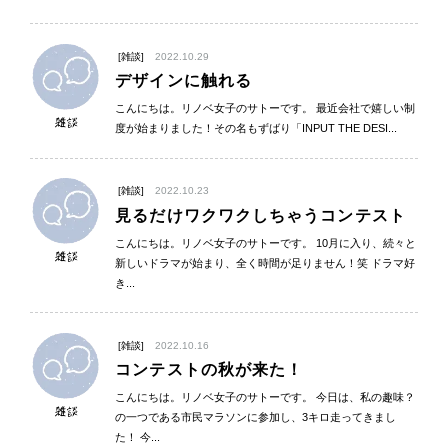
[雑談]
2022.10.29
デザインに触れる
こんにちは。リノベ女子のサトーです。 最近会社で嬉しい制
度が始まりました！その名もずばり「INPUT THE DESI...
[雑談]
2022.10.23
見るだけワクワクしちゃうコンテスト
こんにちは。リノベ女子のサトーです。 10月に入り、続々と
新しいドラマが始まり、全く時間が足りません！笑 ドラマ好
き...
[雑談]
2022.10.16
コンテストの秋が来た！
こんにちは。リノベ女子のサトーです。 今日は、私の趣味？
の一つである市民マラソンに参加し、3キロ走ってきまし
た！ 今...