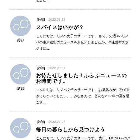
ました...
[雑談]
2022.08.28
スパイスはいかが？
こんにちは。リノベ女子のサトーです。 さて、先週365リノ
ベの東京進出のニュースをお伝えしましたが、早速吉祥スタ
ジオに...
[雑談]
2022.08.21
お待たせしました！ふふふニュースの
お時間です。
こんにちは。リノベ女子のサトーです。 お盆休みが、秒で過
ぎてしまいました。。。みなさんは、どんな2022年の夏を過
ごさ...
[雑談]
2022.08.07
毎日の暮らしから見つけよう
こんにちは。リノベ女子のサトーです。 先日、MONO＋のグ