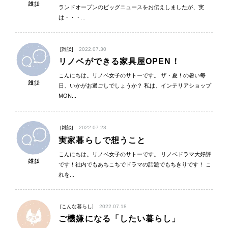
ランドオープンのビッグニュースをお伝えしましたが、実
は・・・...
[雑談]
2022.07.30
リノベができる家具屋OPEN！
こんにちは。リノベ女子のサトーです。 ザ・夏！の暑い毎
日、いかがお過ごしでしょうか？ 私は、インテリアショップ
MON...
[雑談]
2022.07.23
実家暮らしで想うこと
こんにちは。リノベ女子のサトーです。 リノベドラマ大好評
です！社内でもあちこちでドラマの話題でもちきりです！ こ
れを...
[こんな暮らし]
2022.07.18
ご機嫌になる「したい暮らし」