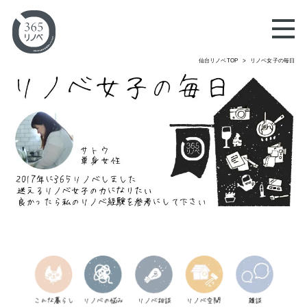
仙台リノベTOP
リノベ女子の毎日