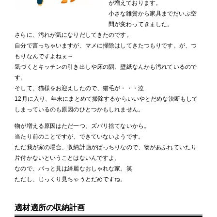
が増えております。
小さな雑貨から家具までだいぶ空
間が変わってきました。
さらに、汚れが気になりだしてきたのです。
自分で言っちゃいますが、マメに掃除はしてきたつもりです。が、つ
もりなんですよねぇ～
気づくとキッチンの引き出しや床の隅、壁紙なんかも汚れているので
す。
そして、猫様をお迎えしたので、猫毛が・・・泣
12月に入り、年末にまとめて掃除するからいいやとだめな決断もして
しまっているのも原因のひとつかもしれません。
物が増える原因はただ一つ。ズバリ捨てないから。
当たり前のことですが、できていないようです。
ただ我が家の場合、収納計画がばっちりなので、物があふれていたり
片付かないということはないんですよ。
なので、パっと見は綺麗なおしゃれな家。笑
ただし、じっくり見ちゃうとだめですね。
適材適所の収納計画