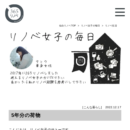
仙台リノベTOP
リノベ女子の毎日
リノベ生活
[こんな暮らし]
2022.12.17
5年分の荷物
こんにちは。リノベ女子のサトーです。