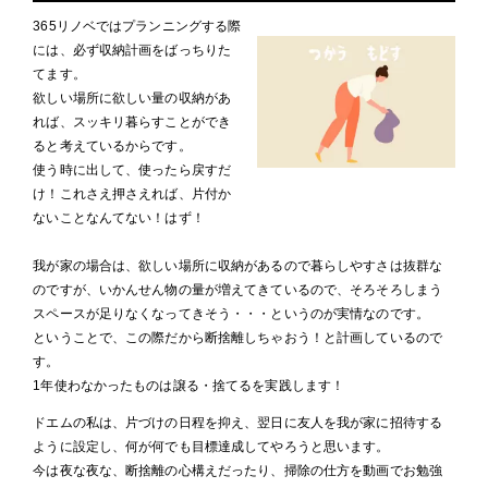
365リノベではプランニングする際
には、必ず収納計画をばっちりた
てます。
欲しい場所に欲しい量の収納があ
れば、スッキリ暮らすことができ
ると考えているからです。
使う時に出して、使ったら戻すだ
け！これさえ押さえれば、片付か
ないことなんてない！はず！
我が家の場合は、欲しい場所に収納があるので暮らしやすさは抜群な
のですが、いかんせん物の量が増えてきているので、そろそろしまう
スペースが足りなくなってきそう・・・というのが実情なのです。
ということで、この際だから断捨離しちゃおう！と計画しているので
す。
1年使わなかったものは譲る・捨てるを実践します！
ドエムの私は、片づけの日程を抑え、翌日に友人を我が家に招待する
ように設定し、何が何でも目標達成してやろうと思います。
今は夜な夜な、断捨離の心構えだったり、掃除の仕方を動画でお勉強