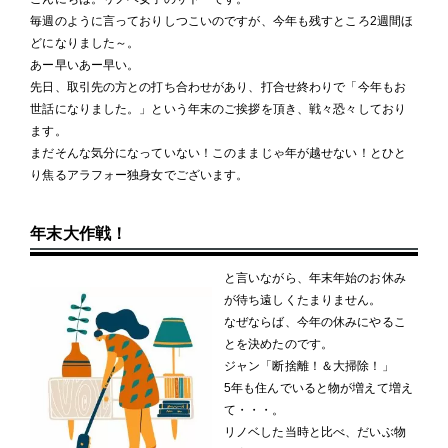
毎週のように言っておりしつこいのですが、今年も残すところ2週間ほ
どになりました～。
あー早いあー早い。
先日、取引先の方との打ち合わせがあり、打合せ終わりで「今年もお
世話になりました。」という年末のご挨拶を頂き、戦々恐々しており
ます。
まだそんな気分になっていない！このままじゃ年が越せない！とひと
り焦るアラフォー独身女でございます。
年末大作戦！
と言いながら、年末年始のお休み
が待ち遠しくたまりません。
なぜならば、今年の休みにやるこ
とを決めたのです。
ジャン「断捨離！＆大掃除！」
5年も住んでいると物が増えて増え
て・・・。
リノベした当時と比べ、だいぶ物