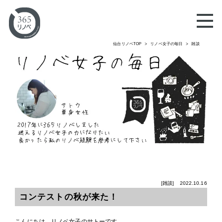
仙台リノベTOP
リノベ女子の毎日
雑談
[雑談]
2022.10.16
コンテストの秋が来た！
こんにちは。リノベ女子のサトーです。