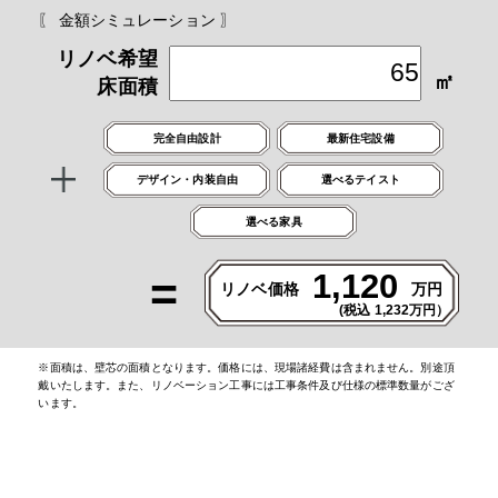
〖 金額シミュレーション 〗
リノベ希望
㎡
床面積
完全自由設計
最新住宅設備
デザイン・内装自由
選べるテイスト
選べる家具
1,120
リノベ価格
万円
(税込
1,232
万円）
※面積は、壁芯の面積となります。価格には、現場諸経費は含まれません。別途頂
戴いたします。また、リノベーション工事には工事条件及び仕様の標準数量がござ
います。